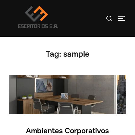
Pular
para
Pesquisar
Alter
o
por:
conteúdo
Tag:
sample
Ambientes Corporativos