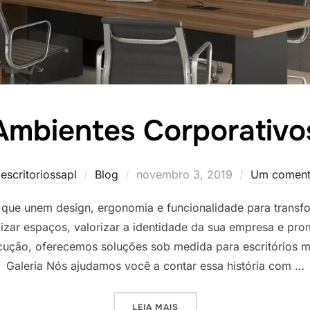
Ambientes Corporativo
Postado
r
escritoriossapl
Blog
novembro 3, 2019
Um coment
em
que unem design, ergonomia e funcionalidade para transfo
zar espaços, valorizar a identidade da sua empresa e pro
ução, oferecemos soluções sob medida para escritórios mod
Galeria Nós ajudamos você a contar essa história com …
“AMBIENTES CORPORATIVO
LEIA MAIS